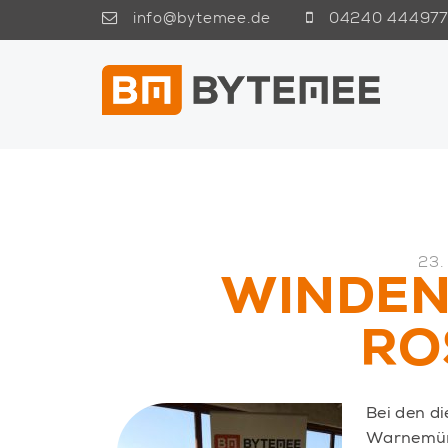
info@bytemee.de
04240 444977
23.
WINDEN
RO
Bei den d
Warnemünd