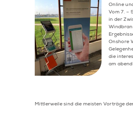
Online un
Vom 7. – 
in der Zw
Windbranc
Ergebniss
Onshore W
Gelegenhei
die inter
am abendl
Mittlerweile sind die meisten Vorträge d